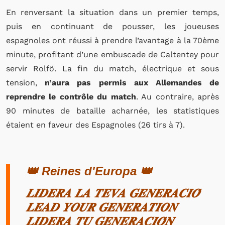
En renversant la situation dans un premier temps,
puis en continuant de pousser, les joueuses
espagnoles ont réussi à prendre l’avantage à la 70ème
minute, profitant d’une embuscade de Caltentey pour
servir Rolfö. La fin du match, électrique et sous
tension,
n’aura pas permis aux Allemandes de
reprendre le contrôle du match
. Au contraire, après
90 minutes de bataille acharnée, les statistiques
étaient en faveur des Espagnoles (26 tirs à 7).
👑 Reines d'Europa 👑
𝑳𝑰𝑫𝑬𝑹𝑨 𝑳𝑨 𝑻𝑬𝑽𝑨 𝑮𝑬𝑵𝑬𝑹𝑨𝑪𝑰𝑶́
𝑳𝑬𝑨𝑫 𝒀𝑶𝑼𝑹 𝑮𝑬𝑵𝑬𝑹𝑨𝑻𝑰𝑶𝑵
𝑳𝑰𝑫𝑬𝑹𝑨 𝑻𝑼 𝑮𝑬𝑵𝑬𝑹𝑨𝑪𝑰𝑶́𝑵