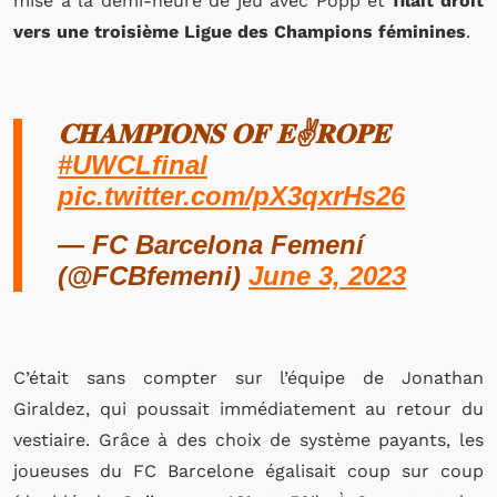
mise à la demi-heure de jeu avec Popp et
filait droit
vers une troisième Ligue des Champions féminines
.
𝐂𝐇𝐀𝐌𝐏𝐈𝐎𝐍𝐒 𝐎𝐅 𝐄✌️𝐑𝐎𝐏𝐄
#UWCLfinal
pic.twitter.com/pX3qxrHs26
— FC Barcelona Femení
(@FCBfemeni)
June 3, 2023
C’était sans compter sur l’équipe de Jonathan
Giraldez, qui poussait immédiatement au retour du
vestiaire. Grâce à des choix de système payants, les
joueuses du FC Barcelone égalisait coup sur coup