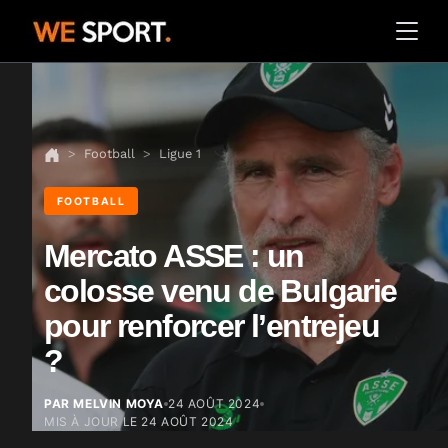
Football
Ligue 1
FOOTBALL
Mercato ASSE : un
colosse venu de Bulgarie
pour renforcer l’entrejeu
?
PAR MELVIN MOYA
24 AOÛT 2024
MIS À JOUR LE
24 AOÛT 2024