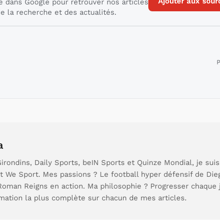
Ajouter aux sour
e dans Google pour retrouver nos articles
e la recherche et des actualités.
P
a
rondins, Daily Sports, beIN Sports et Quinze Mondial, je sui
t We Sport. Mes passions ? Le football hyper défensif de Die
 Roman Reigns en action. Ma philosophie ? Progresser chaque 
rmation la plus complète sur chacun de mes articles.