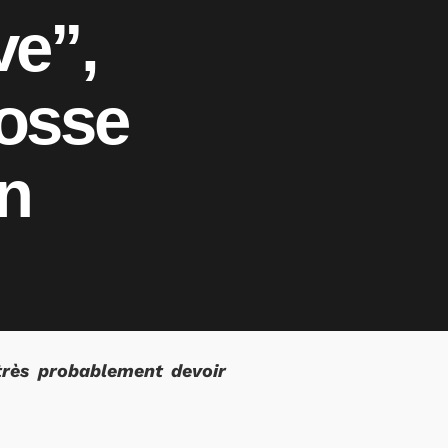
ve”,
rosse
on
très probablement devoir