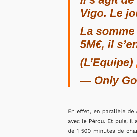
Vigo. Le j
La somme n
5M€, il s’
(L’Equipe)
— Only G
En effet, en parallèle de
avec le Pérou. Et puis, il
de 1 500 minutes de cham