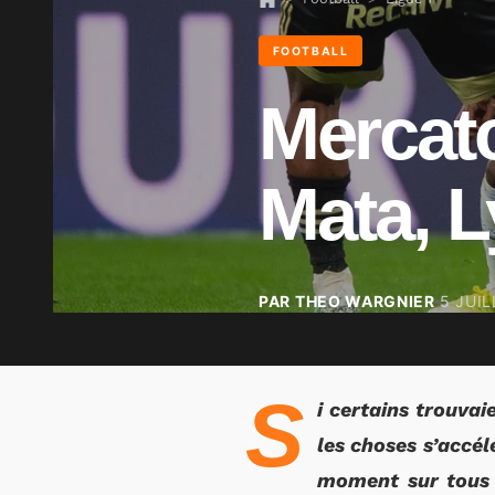
FOOTBALL
Mercato
Mata, L
PAR THEO WARGNIER
5 JUIL
S
i certains trouvai
les choses s’accél
moment sur tous l