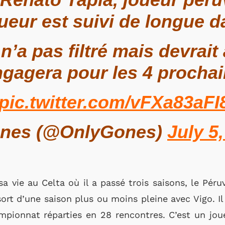
oueur est suivi de longue d
’a pas filtré mais devrait 
engagera pour les 4 procha
pic.twitter.com/vFXa83aFI
ones (@OnlyGones)
July 5
 sa vie au Celta où il a passé trois saisons, le Pér
 sort d’une saison plus ou moins pleine avec Vigo. 
pionnat réparties en 28 rencontres. C’est un joue