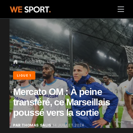
Football
Ligue 1
LIGUE 1
Mercato OM : À peine
transféré, ce Marseillais
poussé vers la sortie
PAR THOMAS SALIS
14 JUILLET 2024