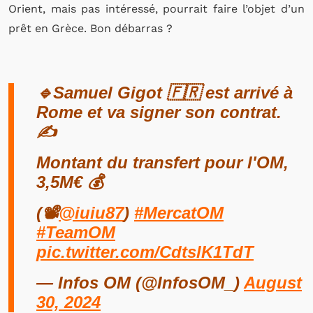
Orient, mais pas intéressé, pourrait faire l’objet d’un
prêt en Grèce. Bon débarras ?
🔹Samuel Gigot 🇫🇷 est arrivé à
Rome et va signer son contrat.
✍️
Montant du transfert pour l'OM,
3,5M€ 💰
(📽️
@iuiu87
)
#MercatOM
#TeamOM
pic.twitter.com/CdtslK1TdT
— Infos OM (@InfosOM_)
August
30, 2024