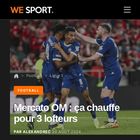
Football
Ligue 1
FOOTBALL
Mercato OM : ça chauffe
pour 3 lofteurs
PAR ALEXANDREC
30 AOÛT 2024