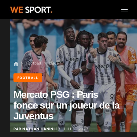
Football
Ligue 1
FOOTBALL
Mercato PSG : Paris
fonce sur un joueur de la
Juventus
PAR NATHAN HANINI
13 JUILLET 2023