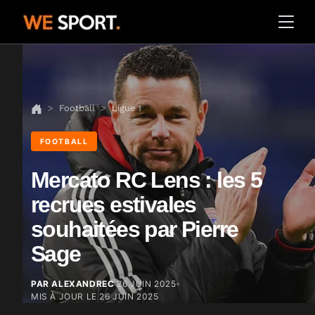
Football
Ligue 1
FOOTBALL
Mercato RC Lens : les 5
recrues estivales
souhaitées par Pierre
Sage
PAR ALEXANDREC
26 JUIN 2025
MIS À JOUR LE
26 JUIN 2025