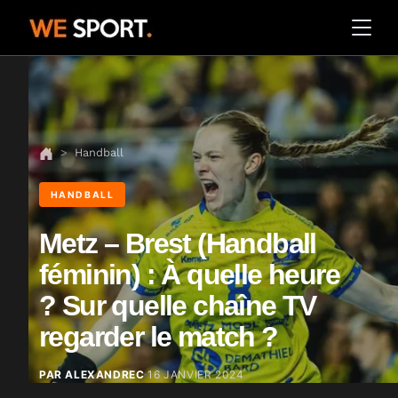
Handball
HANDBALL
Metz – Brest (Handball
féminin) : À quelle heure
? Sur quelle chaîne TV
regarder le match ?
PAR ALEXANDREC
16 JANVIER 2024