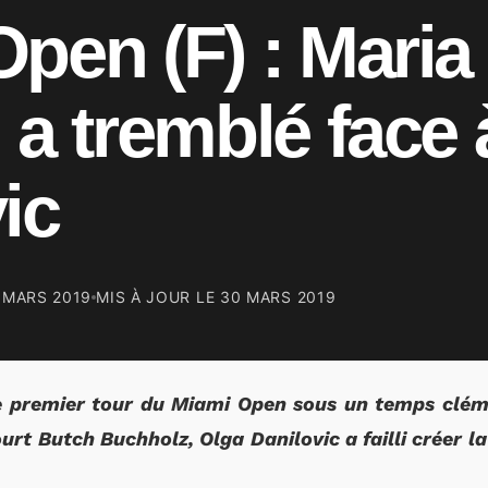
pen (F) : Maria
 a tremblé face 
ic
 MARS 2019
MIS À JOUR LE
30 MARS 2019
 le premier tour du Miami Open sous un temps clém
court Butch Buchholz, Olga Danilovic a failli créer 