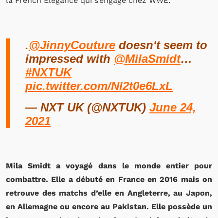
la French Elegance qui s’engage chez WWE.
.
@JinnyCouture
doesn't seem to
impressed with
@MilaSmidt
…
#NXTUK
pic.twitter.com/Nl2t0e6LxL
— NXT UK (@NXTUK)
June 24,
2021
Mila Smidt a voyagé dans le monde entier pour
combattre. Elle a débuté en France en 2016 mais on
retrouve des matchs d’elle en Angleterre, au Japon,
en Allemagne ou encore au Pakistan. Elle possède un