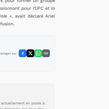
WE pour former un groupe
sionnant pour l’UFC et la
iale »
, avait déclaré Ariel
fusion.
artager sur :
s actuellement en poste à