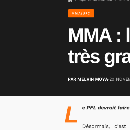
MMA/UFC
MMA : l
très gr
PAR MELVIN MOYA
20 NOVE
L
e PFL devrait fair
Désormais, c’est 