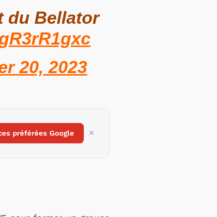
 du Bellator
/ugR3rR1gxc
r 20, 2023
ces préférées Google