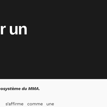
r un
l’écosystème du MMA.
s’affirme comme une