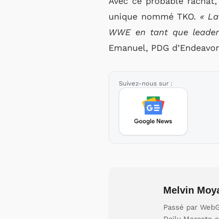
Avec ce probable rachat
unique nommé TKO.
« La
WWE en tant que leaders
Emanuel, PDG d’Endeavor e
Suivez-nous sur :
Melvin Moy
Passé par WebGi