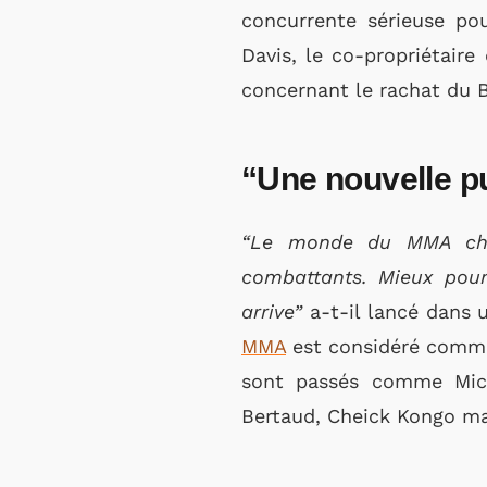
concurrente sérieuse po
Davis, le co-propriétair
concernant le rachat du 
“Une nouvelle p
“Le monde du MMA chan
combattants. Mieux pou
arrive”
a-t-il lancé dans 
MMA
est considéré comme
sont passés comme Mich
Bertaud, Cheick Kongo m