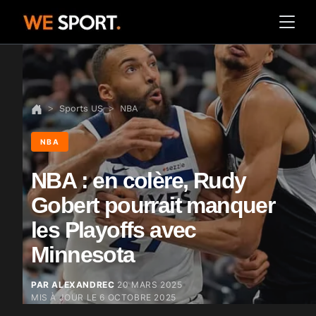
Sports US
NBA
NBA
NBA : en colère, Rudy
Gobert pourrait manquer
les Playoffs avec
Minnesota
PAR ALEXANDREC
20 MARS 2025
MIS À JOUR LE
6 OCTOBRE 2025