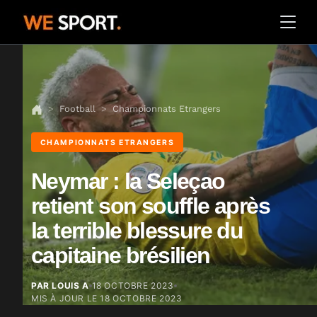
Football
Championnats Etrangers
CHAMPIONNATS ETRANGERS
Neymar : la Seleçao
retient son souffle après
la terrible blessure du
capitaine brésilien
PAR LOUIS A
18 OCTOBRE 2023
MIS À JOUR LE
18 OCTOBRE 2023