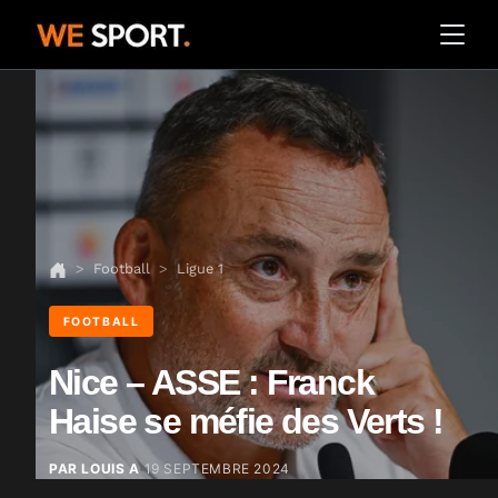
Football
Ligue 1
FOOTBALL
Nice – ASSE : Franck
Haise se méfie des Verts !
PAR LOUIS A
19 SEPTEMBRE 2024