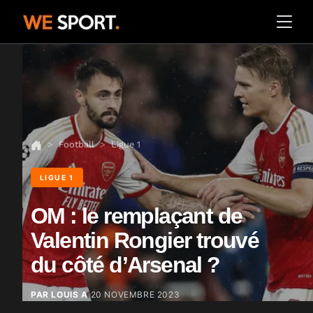
Football
Ligue 1
LIGUE 1
OM : le remplaçant de
Valentin Rongier trouvé
du côté d’Arsenal ?
PAR LOUIS A
20 NOVEMBRE 2023