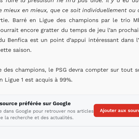
s faire la présaison ne m’a pas aidé. Il y a eu a
e mieux en mieux, que ce soit individuellement ou 
rtie. Barré en Ligue des champions par le trio M
pourrait encore gratter du temps de jeu l’an procha
u Benfica est un point d’appui intéressant dans l
cette saison.
e des champions, le PSG devra compter sur tout son
en Ligue 1 est acquis à 99%.
 source préférée sur Google
Ajouter aux sour
e dans Google pour retrouver nos articles
e la recherche et des actualités.