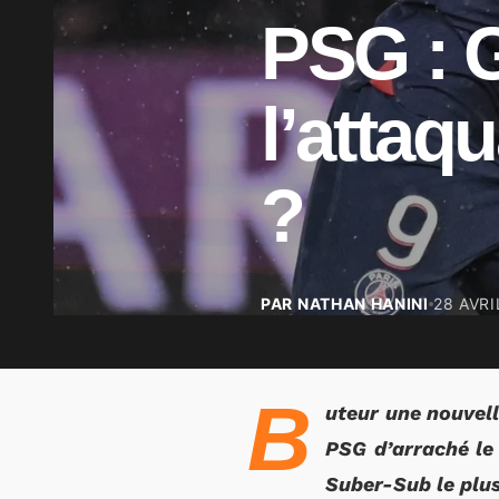
PSG : 
l’attaq
?
PAR NATHAN HANINI
28 AVRI
B
uteur une nouvel
PSG d’arraché le 
Suber-Sub le plus