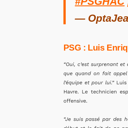
#PSGHAC
— OptaJea
PSG : Luis Enr
“Oui, c’est surprenant et 
que quand on fait appel à
l’équipe et pour lui.”
Luis
Havre. Le technicien es
offensive.
“Je suis passé par des ha