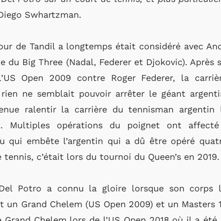
 Diego Swhartzman.
our de Tandil a longtemps était considéré avec A
ne du Big Three (Nadal, Federer et Djokovic). Après 
l’US Open 2009 contre Roger Federer, la carrièr
 rien ne semblait pouvoir arrêter le géant argen
enue ralentir la carrière du tennisman argentin 
t. Multiples opérations du poignet ont affect
ou qui embête l’argentin qui a dû être opéré quatr
 tennis, c’était lors du tournoi du Queen’s en 2019.
l Potro a connu la gloire lorsque son corps le 
t un Grand Chelem (US Open 2009) et un Masters 100
e Grand Chelem lors de l’US Open 2018 où il a été