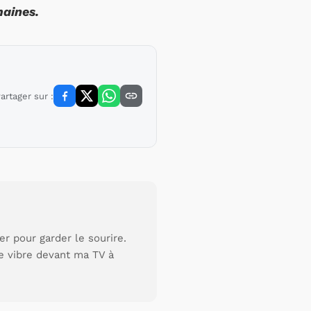
maines.
artager sur :
r pour garder le sourire.
je vibre devant ma TV à