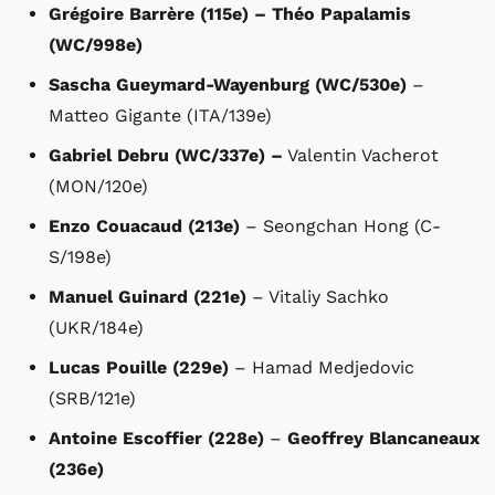
Grégoire Barrère (115e) – Théo Papalamis
(WC/998e)
Sascha Gueymard-Wayenburg (WC/530e)
–
Matteo Gigante (ITA/139e)
Gabriel Debru (WC/337e) –
Valentin Vacherot
(MON/120e)
Enzo Couacaud (213e)
– Seongchan Hong (C-
S/198e)
Manuel Guinard (221e)
– Vitaliy Sachko
(UKR/184e)
Lucas Pouille (229e)
– Hamad Medjedovic
(SRB/121e)
Antoine Escoffier (228e)
–
Geoffrey Blancaneaux
(236e)