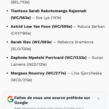
(BEL/113e)
Tiantsoa Sarah Rakotomanga Rajaonah
(WC/563e)
– Eva Lys (147e)
Astrid Lew Yan Foon (WC/599e)
– Raluca Șerban
(CHY/190e)
Sarah Iliev (WC/593e
) – Rebecca Sramkova
(SLO/120e)
Daphnée Mpetshi Perricard (WC/1233e)
– Suzan
Lamens (NED/131e)
Margaux Rouvroy (WC/277e)
– Lina Gjorcheska
(MCD/213e)
Faites de nous une source préférée sur
Google
Sélectionnez notre site dans Google pour