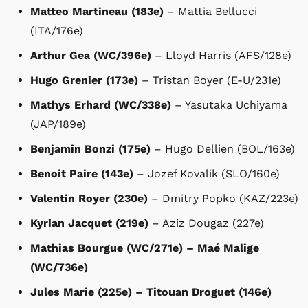
Matteo Martineau (183e)
– Mattia Bellucci
(ITA/176e)
Arthur Gea (WC/396e)
– Lloyd Harris (AFS/128e)
Hugo Grenier (173e)
– Tristan Boyer (E-U/231e)
Mathys Erhard (WC/338e)
– Yasutaka Uchiyama
(JAP/189e)
Benjamin Bonzi (175e)
– Hugo Dellien (BOL/163e)
Benoit Paire (143e)
– Jozef Kovalik (SLO/160e)
Valentin Royer (230e)
– Dmitry Popko (KAZ/223e)
Kyrian Jacquet (219e)
– Aziz Dougaz (227e)
Mathias Bourgue (WC/271e) – Maé Malige
(WC/736e)
Jules Marie (225e) – Titouan Droguet (146e)