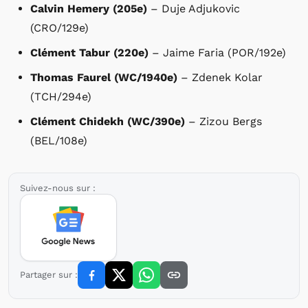
Calvin Hemery (205e)
– Duje Adjukovic
(CRO/129e)
Clément Tabur (220e)
– Jaime Faria (POR/192e)
Thomas Faurel (WC/1940e)
– Zdenek Kolar
(TCH/294e)
Clément Chidekh (WC/390e)
– Zizou Bergs
(BEL/108e)
Suivez-nous sur :
Partager sur :