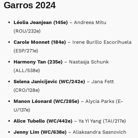
Garros 2024
Léolia Jeanjean (145e)
– Andreea Mitu
(ROU/232e)
Carole Monnet (184e)
– Irene Burillo Escorihuela
(ESP/271e)
Harmony Tan (235e)
– Nastasja Schunk
(ALL/538e)
Selena Janicijevic (WC/242e)
– Jana Fett
(CRO/128e)
Manon Léonard (WC/285e)
– Alycia Parks (E-
U/137e)
Alice Tubello (WC/442e)
– Ya Yi Yang (TAI/217e)
Jenny Lim (WC/638e)
– Aliaksandra Sasnovich