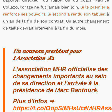
Laporte, directeur du rugby, ou du coach Patrice
Collazo, l’orage ne fut jamais bien loin.
Si le premier a
renforcé ses pouvoirs, le second a rendu son tablier
, à
un an de la fin de son contrat. Un autre changement
de taille devrait intervenir à la fin du mois.
𝑼𝒏 𝒏𝒐𝒖𝒗𝒆𝒂𝒖 𝒑𝒓𝒆𝒔𝒊𝒅𝒆𝒏𝒕 𝒑𝒐𝒖𝒓
𝒍'𝑨𝒔𝒔𝒐𝒄𝒊𝒂𝒕𝒊𝒐𝒏 ✍️
L’association MHR officialise des
changements importants au sein
de sa direction et l'arrivée à la
présidence de Marc Bantouré.
Plus d'infos ➡
https://t.co/OopSiMHsUc
#MHRAsso