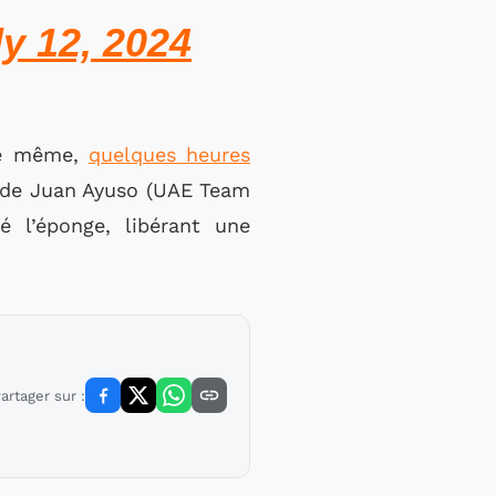
ly 12, 2024
 de même,
quelques heures
it de Juan Ayuso (UAE Team
é l’éponge, libérant une
artager sur :