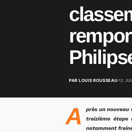
classem
rempor
Philips
PAR LOUIS ROUSSEAU
12 JU
A
près un nouveau s
treizième étape
notamment freiné