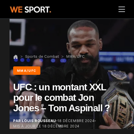
Sports de Combat
MMA/UFC
MMA/UFC
UFC : un montant XXL
pour le combat Jon
Jones – Tom Aspinall ?
PAR LOUIS ROUSSEAU
18 DÉCEMBRE 2024
MIS À JOUR LE
18 DÉCEMBRE 2024