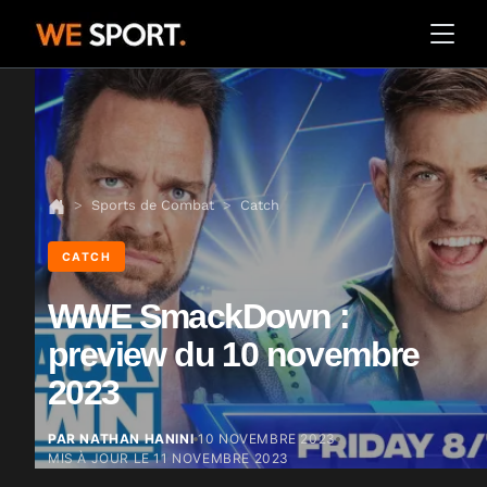
Sports de Combat
Catch
CATCH
WWE SmackDown :
preview du 10 novembre
2023
PAR NATHAN HANINI
10 NOVEMBRE 2023
MIS À JOUR LE
11 NOVEMBRE 2023