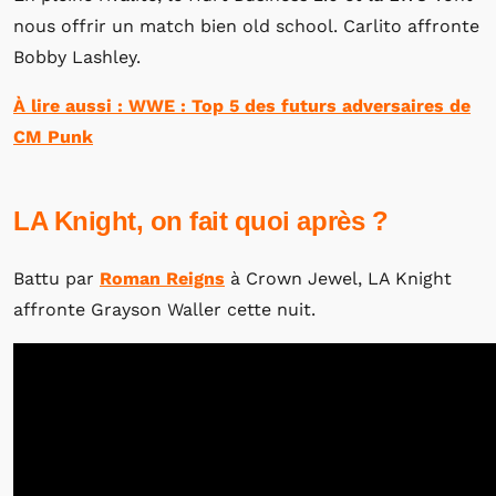
nous offrir un match bien old school. Carlito affronte
Bobby Lashley.
À lire aussi : WWE : Top 5 des futurs adversaires de
CM Punk
LA Knight, on fait quoi après ?
Battu par
Roman Reigns
à Crown Jewel, LA Knight
affronte Grayson Waller cette nuit.