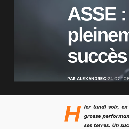
ASSE : 
pleinem
succès 
PAR ALEXANDREC
24 OCTOB
H
ier lundi soir, e
grosse performanc
ses terres. Un su