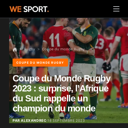
Rugby
Coupe du monde Rugby
COUPE DU MONDE RUGBY
Coupe du Monde Rugby
2023 : surprise, l’Afrique
du Sud rappelle un
champion du monde
PAR ALEXANDREC
18 SEPTEMBRE 2023