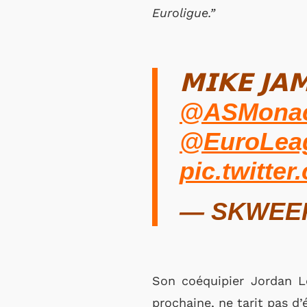
Euroligue.”
𝗠𝗜𝗞𝗘 𝗝𝗔
@ASMonac
@EuroLea
pic.twitt
— SKWEEK
Son coéquipier Jordan Lo
prochaine, ne tarit pas d’