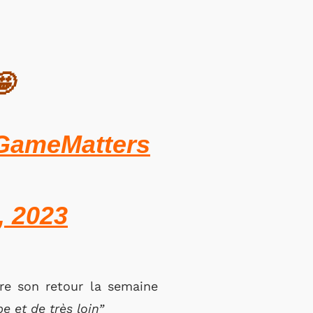
🤩
GameMatters
, 2023
ire son retour la semaine
e et de très loin”