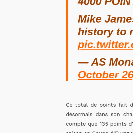
4000 POI
Mike James
history to
pic.twitte
— AS Mona
October 26
Ce total de points fait 
désormais dans son cham
compte que 135 points d’