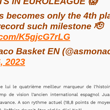
NTS IN EUROLEAGUE 😱
 becomes only the 4th pla
 record such milestone 🫡
r.com/K5gjcG7rLG
co Basket EN (@asmona
, 2023
de lui le quatrième meilleur marqueur de l’histoir
p de vision l’ancien international espagnol Jua
avance. A son rythme actuel (18,8 points de moye