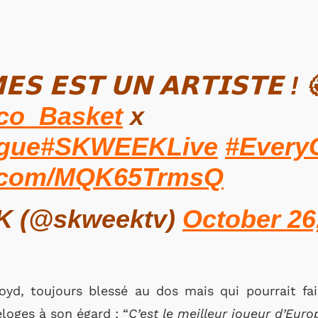
𝗘𝗦 𝗘𝗦𝗧 𝗨𝗡 𝗔𝗥𝗧𝗜𝗦𝗧𝗘 ! 
o_Basket
x
gue
#SKWEEKLive
#Every
er.com/MQK65TrmsQ
 (@skweektv)
October 26
yd, toujours blessé au dos mais qui pourrait fa
éloges à son égard : “
C’est le meilleur joueur d’Europ