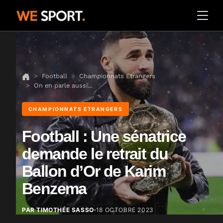
Football
Championnats Etrangers
On en parle aussi...
CHAMPIONNATS ETRANGERS
Football : Une sénatrice
demande le retrait du
Ballon d’Or de Karim
Benzema
PAR TIMOTHÉE SASSO
18 OCTOBRE 2023