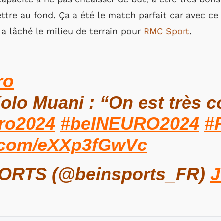
ettre au fond. Ça a été le match parfait car avec c
 a lâché le milieu de terrain pour
RMC Sport
.
ro
olo Muani : “On est très c
ro2024
#beINEURO2024
#
er.com/eXXp3fGwVc
ORTS (@beinsports_FR)
J