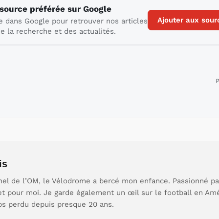
 source préférée sur Google
Ajouter aux sour
e dans Google pour retrouver nos articles
e la recherche et des actualités.
P
is
nel de l’OM, le Vélodrome a bercé mon enfance. Passionné par 
et pour moi. Je garde également un œil sur le football en Am
ps perdu depuis presque 20 ans.