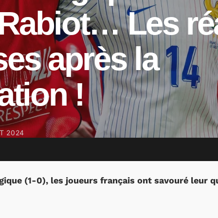
 Rabiot… Les ré
ses après la
ation !
ET 2024
ique (1-0), les joueurs français ont savouré leur qu