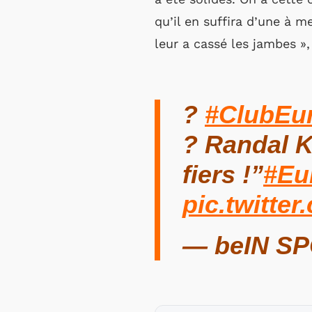
qu’il en suffira d’une à m
leur a cassé les jambes »,
?
#ClubEu
? Randal K
fiers !”
#Eu
pic.twitt
— beIN SP