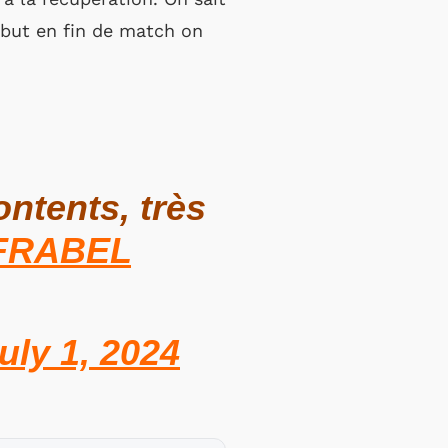
e but en fin de match on
ontents, très
FRABEL
uly 1, 2024