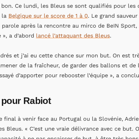
 bon. Ce lundi, les Bleus se sont qualifiés pour les 
 la
Belgique sur le score de 1 à 0
. Le grand sauveu
a parole après la rencontre au mirco de BeIN Sport, 
 », a d’abord
lancé l’attaquant des Bleus
.
adrés et j’ai eu cette chance sur mon but. On est trè
amener de la fraîcheur, de garder des ballons et de
 essayé d’apporter pour rebooster l’équipe », a conc
 pour Rabiot
 final à venir face au Portugal ou la Slovénie, Adr
es Bleus. « C’est une vraie délivrance avec ce but.
capacité à ne pas encaisser de but, à être très bons