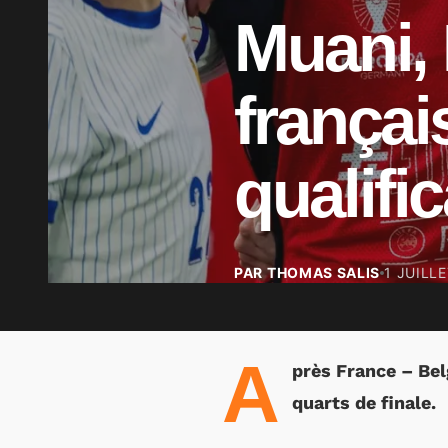
Muani,
françai
qualific
PAR THOMAS SALIS
1 JUILL
A
près France – Belg
quarts de finale.