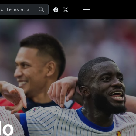
site
lo