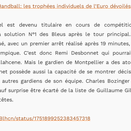
andball: les trophées individuels de l’Euro dévoilés
 est devenu titulaire en cours de compétition.
 solution N°1 des Bleus après le tour principal.
, avec un premier arrêt réalisé après 19 minutes,
ympique. C’est donc Remi Desbonnet qui pourrait
lahcene. Mais le gardien de Montpellier a des atou
et possède aussi la capacité de se montrer décisif
autres gardiens de son équipe. Charles Bozinger 
auf surprise être écarté de la liste de Guillaume G
têtes.
_Blhcn/status/1751899252383457318