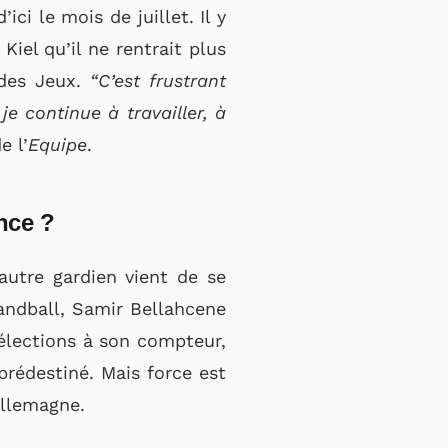
ci le mois de juillet. Il y
iel qu’il ne rentrait plus
 des Jeux.
“C’est frustrant
je continue à travailler, à
e l’
Equipe
.
nce ?
autre gardien vient de se
andball, Samir Bellahcene
sélections à son compteur,
prédestiné. Mais force est
Allemagne.