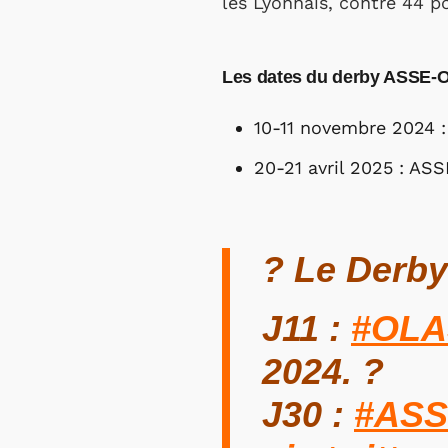
les Lyonnais, contre 44 po
Les dates du derby ASSE-O
10-11 novembre 2024 :
20-21 avril 2025 : AS
? Le Derby 
J11 :
#OLA
2024. ?
J30 :
#AS