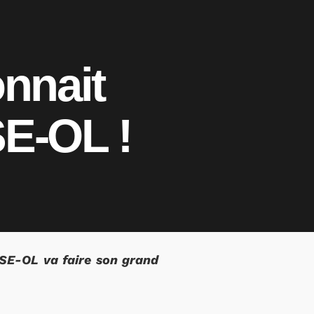
onnait
SE-OL !
SE-OL va faire son grand