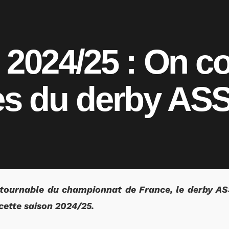
 2024/25 : On c
es du derby AS
tournable du championnat de France, le derby AS
 cette saison 2024/25.