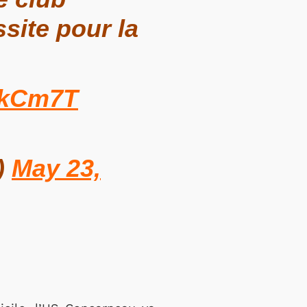
site pour la
RxkCm7T
)
May 23,