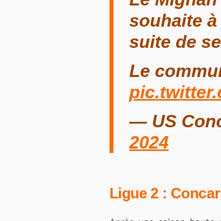
souhaite à
suite de s
Le commu
pic.twitte
— US Con
2024
Ligue 2 : Concar