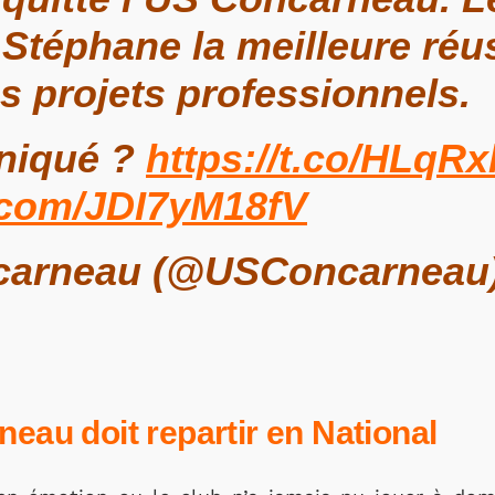
 Stéphane la meilleure réus
es projets professionnels.
niqué ?
https://t.co/HLq
r.com/JDI7yM18fV
carneau (@USConcarneau
neau doit repartir en National