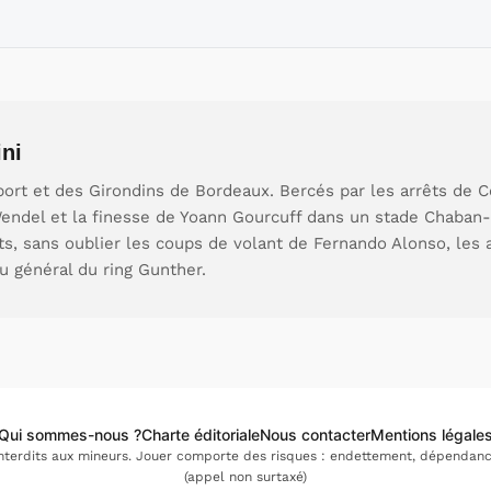
ni
ort et des Girondins de Bordeaux. Bercés par les arrêts de C
endel et la finesse de Yoann Gourcuff dans un stade Chaban-
ts, sans oublier les coups de volant de Fernando Alonso, les 
u général du ring Gunther.
Qui sommes-nous ?
Charte éditoriale
Nous contacter
Mentions légale
interdits aux mineurs. Jouer comporte des risques : endettement, dépendance.
(appel non surtaxé)