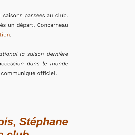
4 saisons passées au club.
rès un départ, Concarneau
tion
.
tional la saison dernière
accession dans le monde
 communiqué officiel.
ois, Stéphane
e club