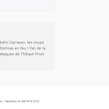
édric Carrasso, les coups
Delmas en feu ! Fan de la
attaques de Thibaut Pinot
s
.. Appelez le 09.74.75.13.13