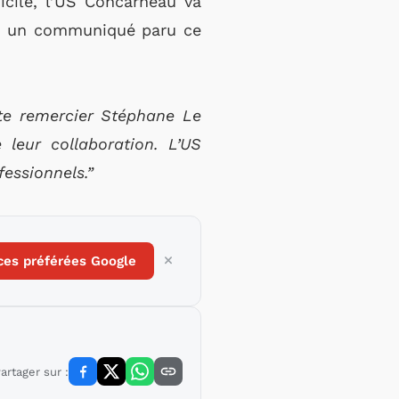
cile, l’US Concarneau va
ans un communiqué paru ce
ite remercier Stéphane Le
leur collaboration. L’US
fessionnels.”
ces préférées Google
artager sur :