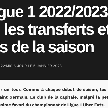
ue 1 2022/2023
, les transferts e
fs de la saison
022
MIS À JOUR LE
5 JANVIER 2023
ur un tour. Comme à chaque début de saison, les
aint Germain. Le club de la capitale, malgré la pet
ssime favori du championnat de Ligue 1 Uber Eats.