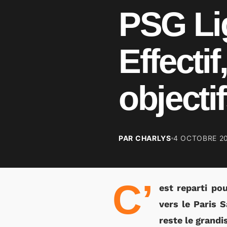
PSG Lig
Effectif
objecti
PAR CHARLYS
4 OCTOBRE 2
C’
est reparti po
vers le Paris S
reste le grandi