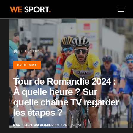
Cyclisme
CYCLISME
Tour de Romandie 2024 :
À quelle heure ? Sur
quelle chaîne TV regarder
les étapes ?
PAR THEO WARGNIER
19 AVRIL 2024