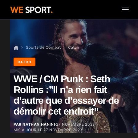
Sports de Combat
Catch
CATCH
WWE / CM Punk : Seth
Rollins :”Il n’a rien fait
d’autre que d’essayer de
démolir cet endroit”
PAR NATHAN HANINI
27 NOVEMBRE 2023
MIS À JOUR LE
27 NOVEMBRE 2023