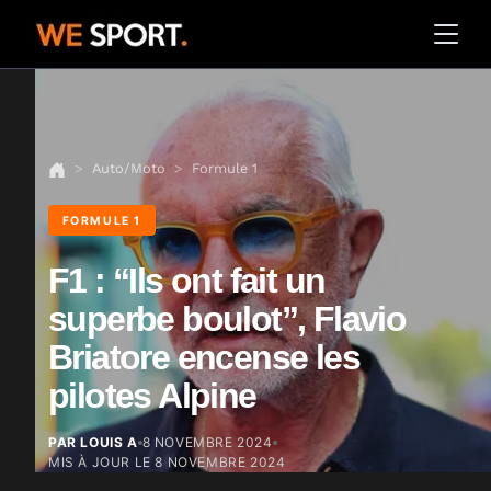
Auto/Moto
Formule 1
FORMULE 1
F1 : “Ils ont fait un
superbe boulot”, Flavio
Briatore encense les
pilotes Alpine
PAR LOUIS A
8 NOVEMBRE 2024
MIS À JOUR LE
8 NOVEMBRE 2024