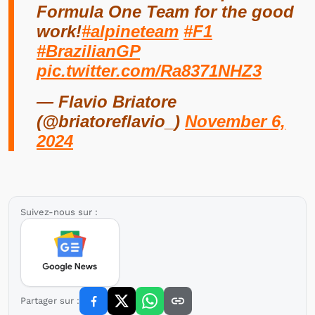
Formula One Team for the good
work!
#alpineteam
#F1
#BrazilianGP
pic.twitter.com/Ra8371NHZ3
— Flavio Briatore
(@briatoreflavio_)
November 6,
2024
Suivez-nous sur :
Partager sur :