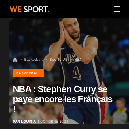
Basketball
Sports US
NBA
BASKETBALL
NBA : Stephen Curry se
paye encore les Français
!
PAR LOUIS A
1 OCTOBRE 2024