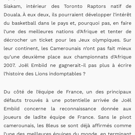
Siakam, intérieur des Toronto Raptors natif de
Douala. À eux deux, ils pourraient développer l’intérêt
du basketball dans le pays et, pourquoi pas, en faire
l’une des meilleures nations d’Afrique et tenter de
décrocher un ticket pour les Jeux olympiques.
Sur
leur continent, les Camerounais n’ont pas fait mieux
qu’une deuxième place aux championnats d’Afrique
2007.
Joël Embiid ne gagnerait-il pas plus à
écrire
l’histoire des Lions indomptables ?
D
u côté de l’
é
quipe de France, un des principaux
défauts trouvés à une potentielle arrivée de Joël
Embiid
concerne
la reconnaissance donnée aux
joueurs de l
adite
é
quipe de France. Sans le pivot
camerounais, les Bleus se sont déjà affirmés comme
l’une des meilleures équipes du monde, en terminant