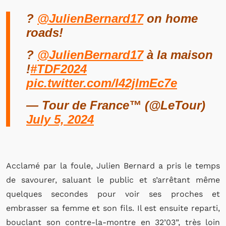
?
@JulienBernard17
on home
roads!
?
@JulienBernard17
à la maison
!
#TDF2024
pic.twitter.com/I42jlmEc7e
— Tour de France™ (@LeTour)
July 5, 2024
Acclamé par la foule, Julien Bernard a pris le temps
de savourer, saluant le public et s’arrêtant même
quelques secondes pour voir ses proches et
embrasser sa femme et son fils. Il est ensuite reparti,
bouclant son contre-la-montre en 32’03”, très loin