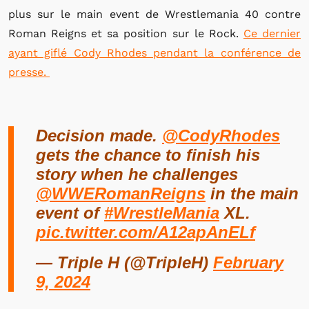
plus sur le main event de Wrestlemania 40 contre
Roman Reigns et sa position sur le Rock.
Ce dernier
ayant giflé Cody Rhodes pendant la conférence de
presse.
Decision made.
@CodyRhodes
gets the chance to finish his
story when he challenges
@WWERomanReigns
in the main
event of
#WrestleMania
XL.
pic.twitter.com/A12apAnELf
— Triple H (@TripleH)
February
9, 2024