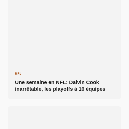
NFL
Une semaine en NFL: Dalvin Cook
inarrêtable, les playoffs à 16 équipes