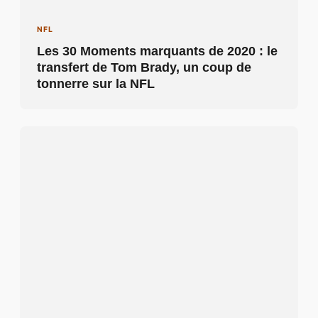
NFL
Les 30 Moments marquants de 2020 : le
transfert de Tom Brady, un coup de
tonnerre sur la NFL