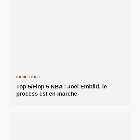
BASKETBALL
Top 5/Flop 5 NBA : Joel Embiid, le
process est en marche