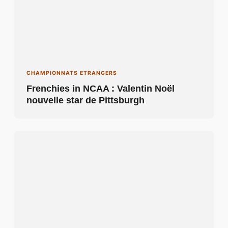
CHAMPIONNATS ETRANGERS
Frenchies in NCAA : Valentin Noël
nouvelle star de Pittsburgh