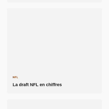
NFL
La draft NFL en chiffres