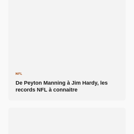
NFL
De Peyton Manning à Jim Hardy, les
records NFL à connaitre