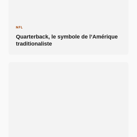
NFL
Quarterback, le symbole de l’Amérique
traditionaliste