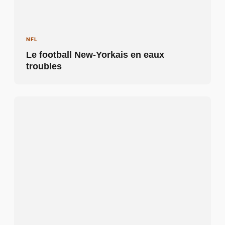
NFL
Le football New-Yorkais en eaux
troubles