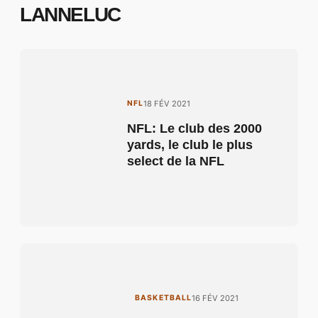
LANNELUC
18 FÉV 2021
NFL
NFL: Le club des 2000
yards, le club le plus
select de la NFL
16 FÉV 2021
BASKETBALL