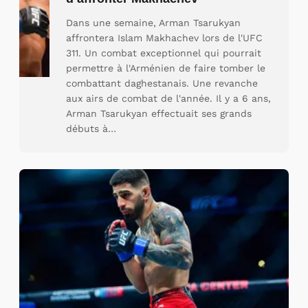
Dans une semaine, Arman Tsarukyan
affrontera Islam Makhachev lors de l'UFC
311. Un combat exceptionnel qui pourrait
permettre à l'Arménien de faire tomber le
combattant daghestanais. Une revanche
aux airs de combat de l'année. Il y a 6 ans,
Arman Tsarukyan effectuait ses grands
débuts à…